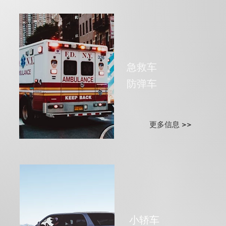
急救车
​防弹车
更多信息 >>
小轿车